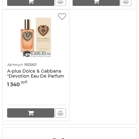
Артикул:
1923AD
A-plus Dolce & Gabbana
"Devotion Eau De Parfum
Intense" 100 ml оптом
руб
1 340