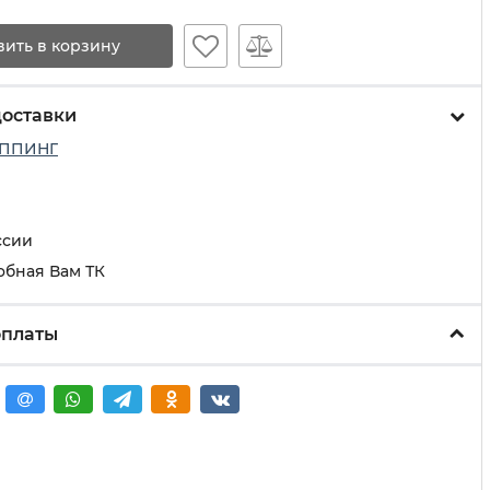
вить в корзину
доставки
ППИНГ
ссии
обная Вам ТК
оплаты