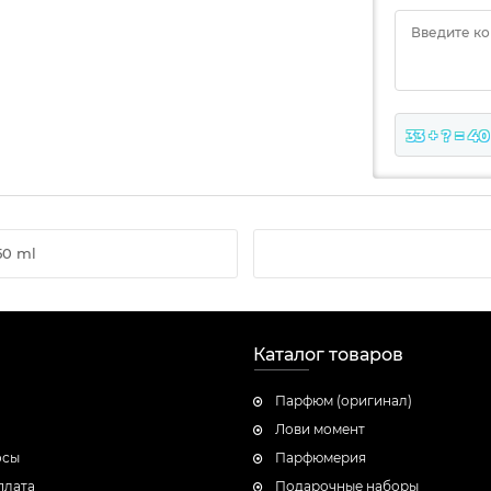
Введите к
33 + ? = 40
50 ml
Каталог товаров
Парфюм (оригинал)
Лови момент
осы
Парфюмерия
плата
Подарочные наборы