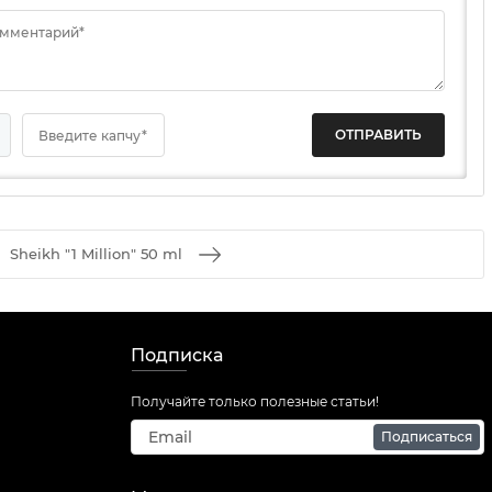
омментарий*
Введите капчу*
Sheikh "1 Million" 50 ml
Подписка
Получайте только полезные статьи!
Подписаться