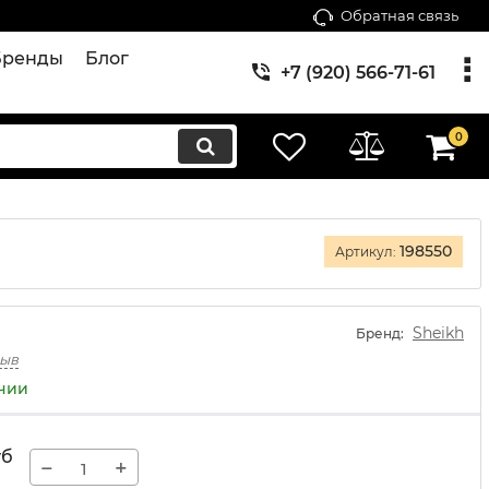
Обратная связь
Бренды
Блог
+7 (920) 566-71-61
0
198550
Артикул:
Sheikh
Бренд:
зыв
ичии
уб
−
+