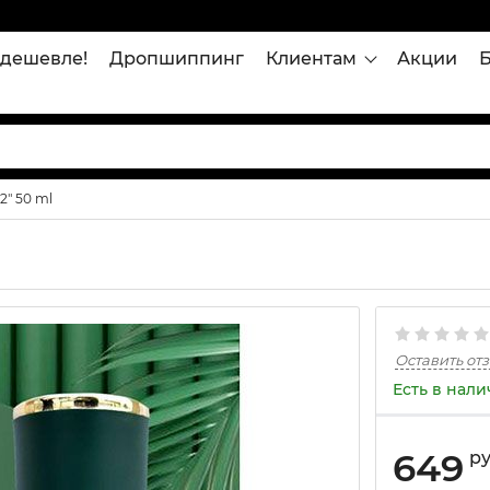
дешевле!
Дропшиппинг
Клиентам
Акции
2" 50 ml
Оставить от
Есть в нал
649
р