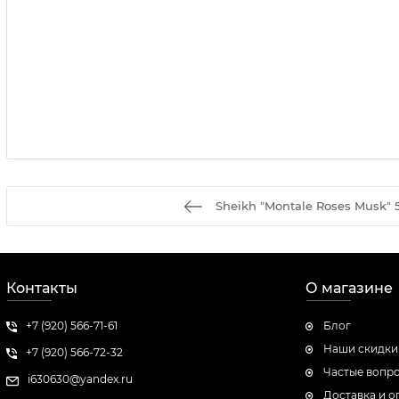
Sheikh "Montale Roses Musk" 
Контакты
О магазине
+7 (920) 566-71-61
Блог
Наши скидки
+7 (920) 566-72-32
Частые вопр
i630630@yandex.ru
Доставка и о