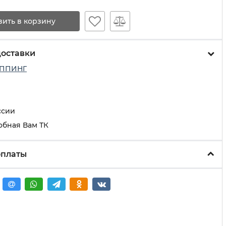
вить в корзину
доставки
ППИНГ
ссии
обная Вам ТК
оплаты