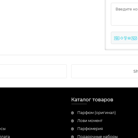
Введите к
23 + ? = 26
Sh
Каталог товаров
Парфюм (оригинал)
Лови момент
осы
Парфюмерия
плата
Подарочные наборы