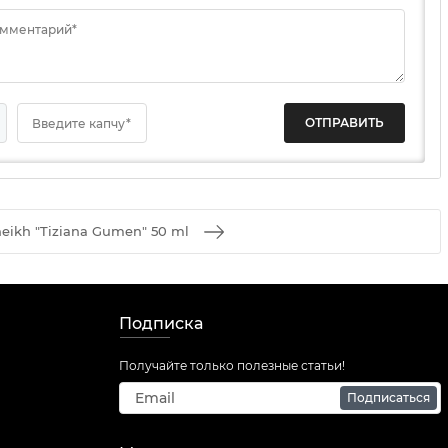
омментарий*
Введите капчу*
eikh "Tiziana Gumen" 50 ml
Подписка
Получайте только полезные статьи!
Подписаться