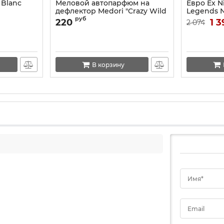
Blanc
Меловой автопарфюм на
Евро Ex N
дефлектор Medori "Crazy Wild
Legends N
Legend" 3D
ml
руб
220
1 3
2 074
В корзину
Имя*
Email