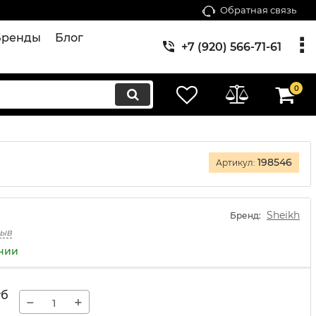
Обратная связь
Бренды
Блог
+7 (920) 566-71-61
0
198546
Артикул:
Sheikh
Бренд:
зыв
ичии
уб
−
+