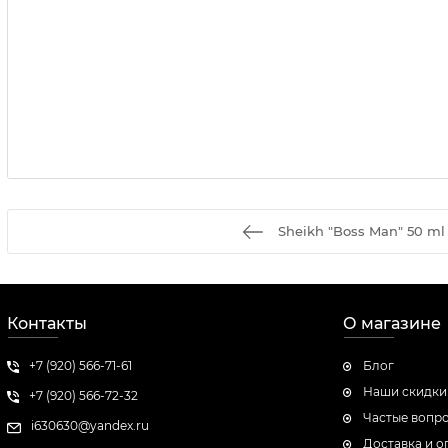
Sheikh "Boss Man" 50 ml
Контакты
О магазине
+7 (920) 566-71-61
Блог
Наши скидки
+7 (920) 566-72-32
Частые вопр
i630630@yandex.ru
Доставка и о