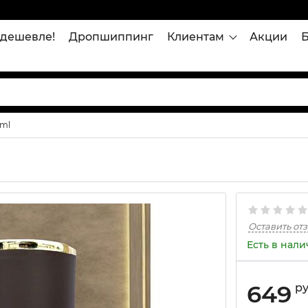
дешевле!
Дропшиппинг
Клиентам
Акции
 ml
Оставить от
Есть в нал
649
р