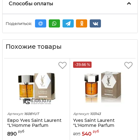
Способы оплаты
Поделиться:
Похожие товары
-39.66 %
Артикул:
1608YUT
Артикул:
103143
Евро Yves Saint Laurent
Yves Saint Laurent
"L'Homme Parfum
"L'Homme Parfum
Intense" 100 ml оптом
Intense" 100 ml
руб
руб
890
540
895