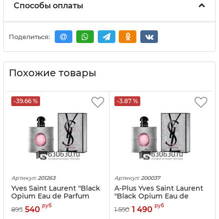
Способы оплаты
Поделиться:
Похожие товары
-39.66 %
-3.87 %
Артикул:
201263
Артикул:
200037
Yves Saint Laurent "Black
A-Plus Yves Saint Laurent
Opium Eau de Parfum
"Black Opium Eau de
Glitter" 90 ml
Parfum Glitter" 90 ml
руб
руб
540
1 490
895
1 550