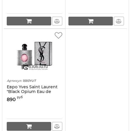
Артикул:
1593YUT
Евро Yves Saint Laurent
"Black Opium Eau de
Parfum Glitter" 90 ml
руб
890
оптом