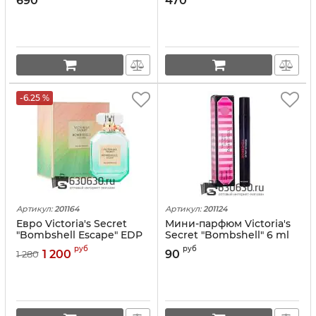
690
470
-6.25 %
Артикул:
201164
Артикул:
201124
Евро Victoria's Secret
Мини-парфюм Victoria's
"Bombshell Escape" EDP
Secret "Bombshell" 6 ml
100 ml
руб
руб
1 200
90
1 280