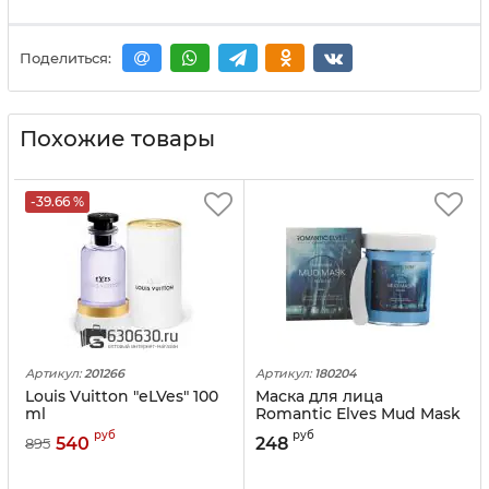
Поделиться:
Похожие товары
-39.66 %
Артикул:
201266
Артикул:
180204
Louis Vuitton "eLVes" 100
Маска для лица
ml
Romantic Elves Mud Mask
Seaweed, 120 мл
руб
руб
540
248
895