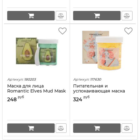
Артикул:
180203
Артикул:
117630
Маска для лица
Питательная и
Romantic Elves Mud Mask
успокаивающая маска
Avocado, 120 мл
для лица с экстрактом
руб
руб
248
324
Розы Rose ROMANTIC
ELVES, 120 мл