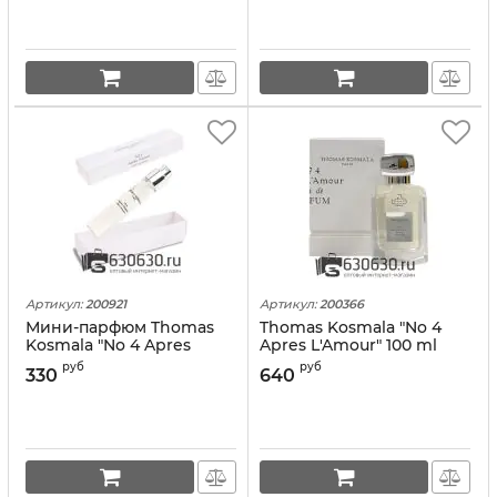
Артикул:
200921
Артикул:
200366
Мини-парфюм Thomas
Thomas Kosmala "No 4
Kosmala "No 4 Apres
Apres L'Amour" 100 ml
L'Amour" 10 ml VIP
LUX Collection
руб
руб
330
640