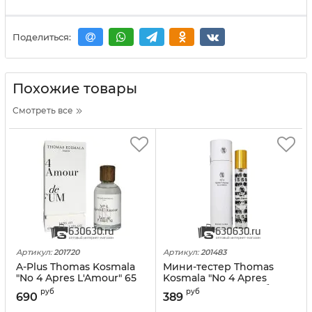
Поделиться:
Похожие товары
Смотреть все
Артикул:
201720
Артикул:
201483
A-Plus Thomas Kosmala
Мини-тестер Thomas
"No 4 Apres L'Amour" 65
Kosmala "No 4 Apres
ml
L'Amour" 35 ml (в тубе)
руб
руб
690
389