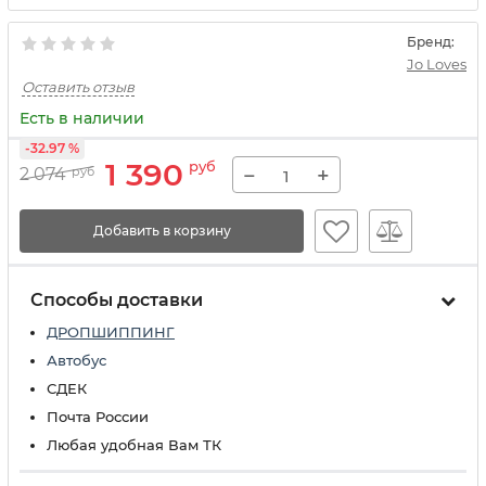
Бренд:
Jo Loves
Оставить отзыв
Есть в наличии
-32.97 %
1 390
руб
−
+
2 074
руб
Добавить в корзину
Способы доставки
ДРОПШИППИНГ
Автобус
СДЕК
Почта России
Любая удобная Вам ТК