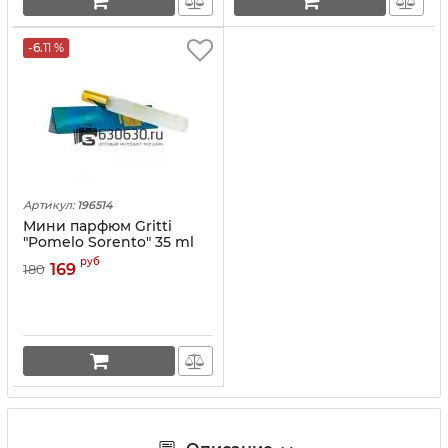
-6.11 %
Артикул:
196514
Мини парфюм Gritti
"Pomelo Sorento" 35 ml
(треугольник)
руб
169
180