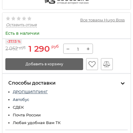
Все товары Hugo Boss
Оставить отзыв
Есть в наличии
-37.13 %
1 290
руб
−
+
2 052
руб
Добавить в корзину
Способы доставки
ДРОПШИППИНГ
Автобус
СДЕК
Почта России
Любая удобная Вам ТК