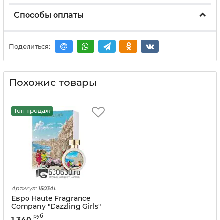
Способы оплаты
Поделиться:
Похожие товары
Топ продаж
Артикул:
1503AL
Евро Haute Fragrance
Company "Dazzling Girls"
75 ml оптом
руб
1 340