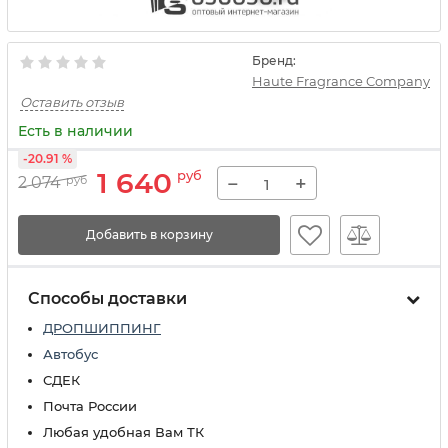
Бренд:
Haute Fragrance Company
Оставить отзыв
Есть в наличии
-20.91 %
1 640
руб
−
+
2 074
руб
Добавить в корзину
Способы доставки
ДРОПШИППИНГ
Автобус
СДЕК
Почта России
Любая удобная Вам ТК