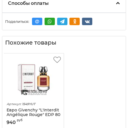
Способы оплаты
Поделиться:
Похожие товары
Артикул:
1549YUT
Евро Givenchy "L'Interdit
Angélique Rouge" EDP 80
ml оптом
руб
940