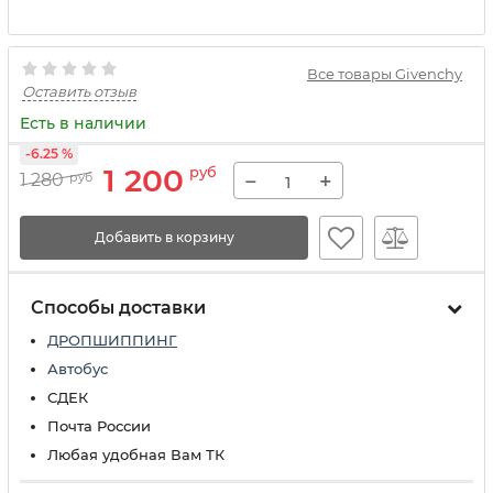
Все товары Givenchy
Оставить отзыв
Есть в наличии
-6.25 %
1 200
руб
−
+
1 280
руб
Добавить в корзину
Способы доставки
ДРОПШИППИНГ
Автобус
СДЕК
Почта России
Любая удобная Вам ТК