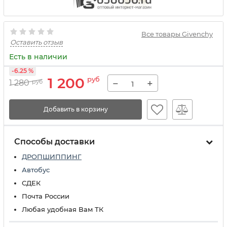
Все товары Givenchy
Оставить отзыв
Есть в наличии
-6.25 %
1 200
руб
−
+
1 280
руб
Добавить в корзину
Способы доставки
ДРОПШИППИНГ
Автобус
СДЕК
Почта России
Любая удобная Вам ТК