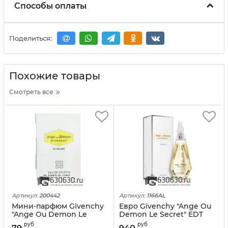
Способы оплаты
Поделиться:
Похожие товары
Смотреть все
Артикул:
200442
Артикул:
1166AL
Мини-парфюм Givenchy
Евро Givenchy "Ange Ou
"Ange Ou Demon Le
Demon Le Secret" EDT
Secret" 2 ml
100 ml оптом
руб
руб