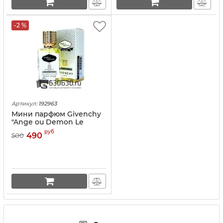
-2 %
Артикул:
192963
Мини парфюм Givenchy
"Ange ou Demon Le
Secret" 50 ml
руб
490
500