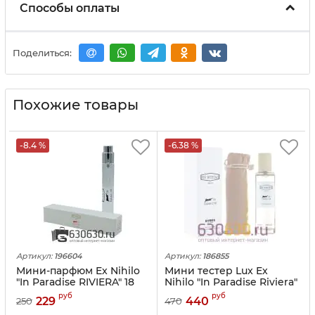
Способы оплаты
Поделиться:
Похожие товары
-8.4 %
-6.38 %
Артикул:
196604
Артикул:
186855
Мини-парфюм Ex Nihilo
Мини тестер Lux Ex
"In Paradise RIVIERA" 18
Nihilo "In Paradise Riviera"
ml
EDP 40 ml
руб
руб
229
440
250
470