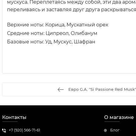
мускуса. Переплетаясь между собой, эти два ар
переливаясь и заставляя друг друга раскрывать
Верхние ноты: Корица, Мускатный орех
Средние ноты: Ципреол, Олибанум
Базовые ноты: Уд, Мускус, Шафран
Евро G.A. "Si Passione Red Musk
Контакты
О магазине
+7 (920) 566-71-61
Блог