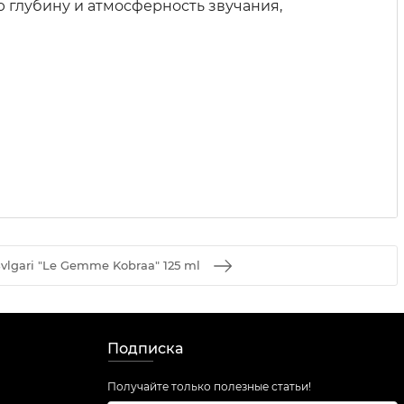
 глубину и атмосферность звучания,
vlgari "Le Gemme Kobraa" 125 ml
Подписка
Получайте только полезные статьи!