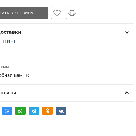
вить в корзину
доставки
ППИНГ
ссии
обная Вам ТК
оплаты