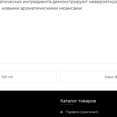
оматических ингредиента демонстрируют невероятную
ся новыми ароматическими нюансами.
" 100 ml
Евро B
Каталог товаров
Парфюм (оригинал)