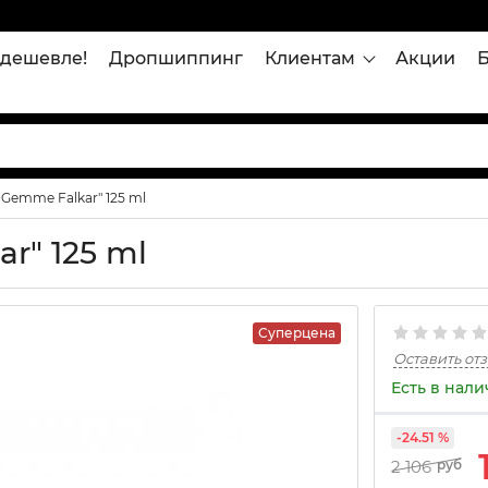
дешевле!
Дропшиппинг
Клиентам
Акции
e Gemme Falkar" 125 ml
r" 125 ml
Суперцена
Оставить от
Есть в нал
-24.51 %
2 106
руб