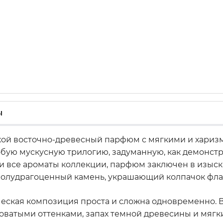
ы
кой восточно-древесный парфюм с мягкими и хариз
обую мускусную трилогию, задуманную, как демонст
 и все ароматы коллекции, парфюм заключен в изыс
полудрагоценный камень, украшающий колпачок фла
кая композиция проста и сложна одновременно. В н
оватыми оттенками, запах темной древесины и мягк