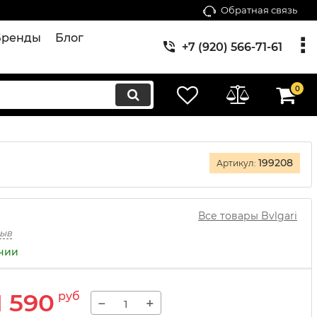
Обратная связь
Бренды
Блог
+7 (920) 566-71-61
0
199208
Артикул:
Все товары Bvlgari
зыв
ичии
1 590
руб
−
+