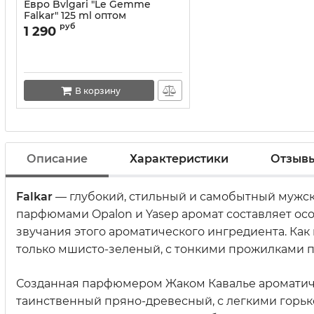
Евро Bvlgari "Le Gemme
Falkar" 125 ml оптом
руб
1 290
В корзину
Описание
Характеристики
Отзыв
Falkar
— глубокий, стильный и самобытный мужс
парфюмами Opalon и Yasep аромат составляет ос
звучания этого ароматического ингредиента. Как
только мшисто-зеленый, с тонкими прожилками 
Созданная парфюмером Жаком Кавалье ароматичес
таинственный пряно-древесный, с легкими горьк