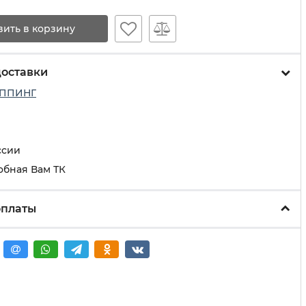
вить в корзину
доставки
ППИНГ
ссии
обная Вам ТК
оплаты