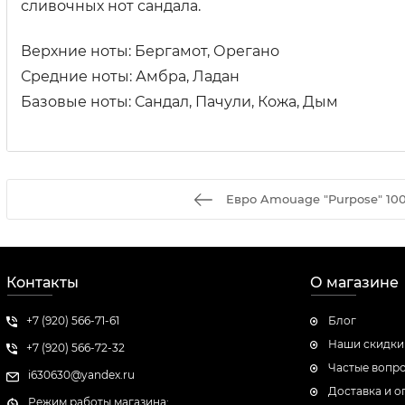
сливочных нот сандала.
Верхние ноты: Бергамот, Орегано
Средние ноты: Амбра, Ладан
Базовые ноты: Сандал, Пачули, Кожа, Дым
Евро Amouage "Purpose" 10
Контакты
О магазине
+7 (920) 566-71-61
Блог
Наши скидки
+7 (920) 566-72-32
Частые вопр
i630630@yandex.ru
Доставка и о
Режим работы магазина: