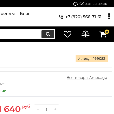
Обратная связь
Бренды
Блог
+7 (920) 566-71-61
0
199053
Артикул:
Все товары Amouage
зыв
ичии
1 640
руб
−
+