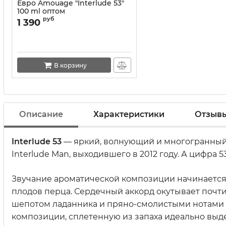
Евро Amouage "Interlude 53"
100 ml оптом
руб
1 390
В корзину
Описание
Характеристики
Отзыв
Interlude 53
— яркий, волнующий и многогранный
Interlude Man, выходившего в 2012 году. А цифра
Звучание ароматической композиции начинается с
плодов перца. Сердечный аккорд окутывает почт
шепотом ладанника и пряно-смолистыми нотами о
композиции, сплетенную из запаха идеально выде