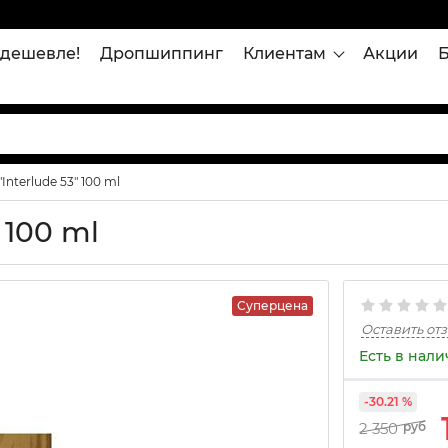
дешевле!
Дропшиппинг
Клиентам
Акции
nterlude 53" 100 ml
 100 ml
Суперцена
Оставить от
Есть в нал
-30.21 %
2 350
руб