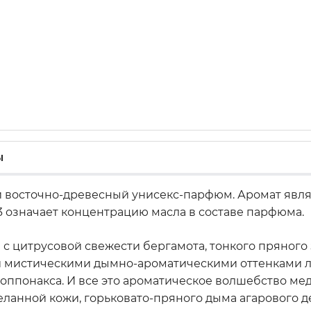
ы
 восточно-древесный унисекс-парфюм. Аромат явл
 53 означает концентрацию масла в составе парфюма.
 цитрусовой свежести бергамота, тонкого пряного 
и мистическими дымно-ароматическими оттенками л
ппонакса. И все это ароматическое волшебство мед
ланной кожи, горьковато-пряного дыма агарового де