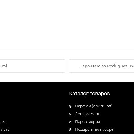
0 ml
Евро Narciso Rodriguez "Na
Каталог товаров
Парфюм (оригинал)
Лови момент
осы
Парфюмерия
плата
Подарочные наборы