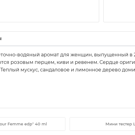
ы
еточно-водяный аромат для женщин, выпущенный в
ются розовым перцем, киви и ревенем. Сердце ори
. Теплый мускус, сандаловое и лимонное дерево дом
Pour Femme edp" 40 ml
Мини тестер L