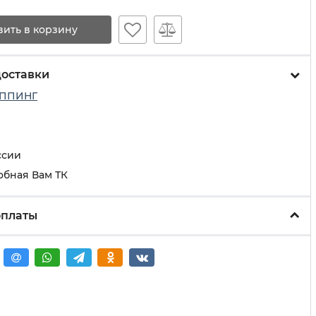
вить в корзину
доставки
ППИНГ
ссии
обная Вам ТК
оплаты