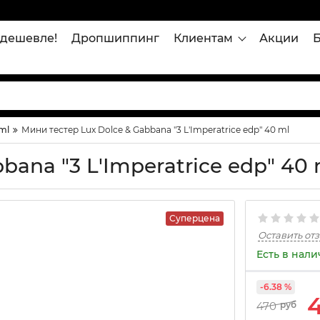
дешевле!
Дропшиппинг
Клиентам
Акции
ml
Мини тестер Lux Dolce & Gabbana "3 L'Imperatrice edp" 40 ml
bana "3 L'Imperatrice edp" 40 
Суперцена
Оставить от
Есть в нал
-6.38 %
470
руб