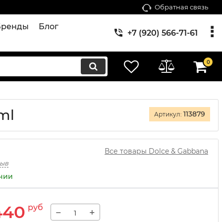
Обратная связь
Бренды
Блог
+7 (920) 566-71-61
0
ml
113879
Артикул:
Все товары Dolce & Gabbana
зыв
ичии
440
руб
−
+