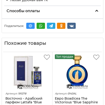
Любая удобная Вам ТК
Способы оплаты
Поделиться:
Похожие товары
Топ продаж
Артикул:
191278
Артикул:
0143AL
Восточно - Арабский
Eвро Boadicea The
парфюм Lattafa "Blue
Victorious "Blue Sapphire