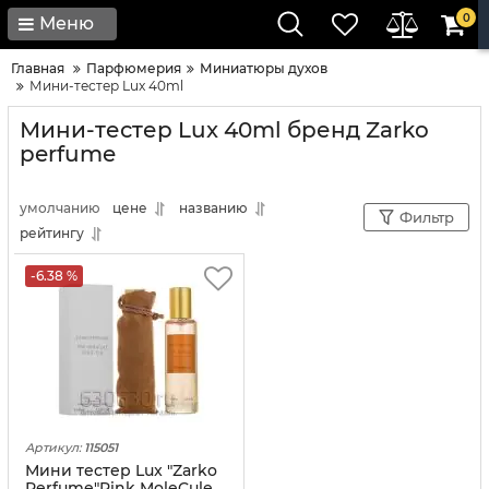
0
Меню
Главная
Парфюмерия
Миниатюры духов
Мини-тестер Lux 40ml
Мини-тестер Lux 40ml бренд Zarko
perfume
умолчанию
цене
названию
Фильтр
рейтингу
-6.38 %
Артикул:
115051
Мини тестер Lux "Zarko
Рerfume"Pink MoleCule