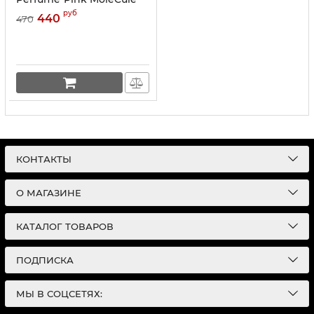
090.09 Eau de Parfum"40
руб
440
470
ml
КОНТАКТЫ
О МАГАЗИНЕ
КАТАЛОГ ТОВАРОВ
ПОДПИСКА
МЫ В СОЦСЕТЯХ: