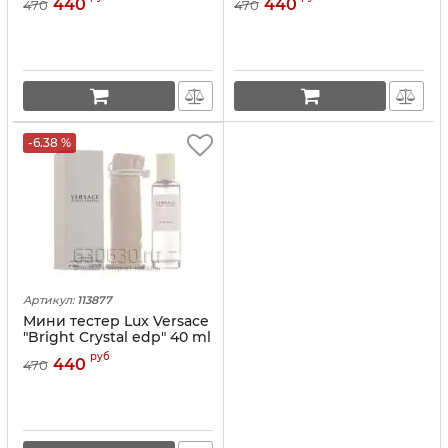
440
440
470
470
-6.38 %
Артикул:
113877
Мини тестер Lux Versace
"Bright Crystal edp" 40 ml
руб
440
470