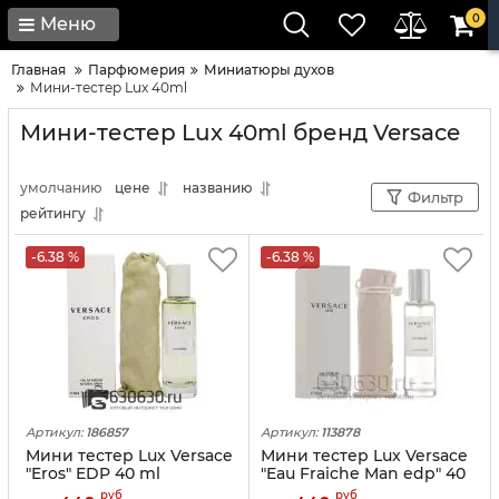
0
Меню
Главная
Парфюмерия
Миниатюры духов
Мини-тестер Lux 40ml
Мини-тестер Lux 40ml бренд Versace
умолчанию
цене
названию
Фильтр
рейтингу
-6.38 %
-6.38 %
Артикул:
186857
Артикул:
113878
Мини тестер Lux Versace
Мини тестер Lux Versace
"Eros" EDP 40 ml
"Eau Fraiche Man edp" 40
ml
руб
руб