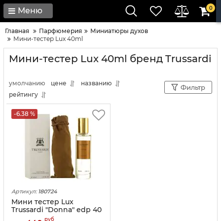
0
Меню
Главная
Парфюмерия
Миниатюры духов
Мини-тестер Lux 40ml
Мини-тестер Lux 40ml бренд Trussardi
умолчанию
цене
названию
Фильтр
рейтингу
-6.38 %
Артикул:
180724
Мини тестер Lux
Trussardi "Donna" edp 40
ml
руб