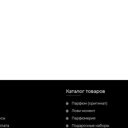
Каталог товаров
Парфюм (оригинал)
Лови момент
осы
Парфюмерия
плата
Подарочные наборы