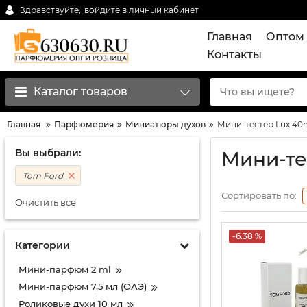
Здравствуйте,
войдите в личный кабинет
Главная
Оптом 
Контакты
Каталог товаров
Главная
Парфюмерия
Миниатюры духов
Мини-тестер Lux 40
Вы выбрали:
Мини-те
Tom Ford
Сортировать по:
Очистить все
-6.38 %
Категории
Мини-парфюм 2 ml
Мини-парфюм 7,5 мл (ОАЭ)
Роликовые духи 10 мл