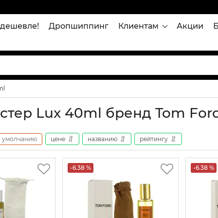
дешевле!
Дропшиппинг
Клиентам
Акции
ml
стер Lux 40ml бренд Tom For
умолчанию
цене
названию
рейтингу
-6.38 %
-6.38 %