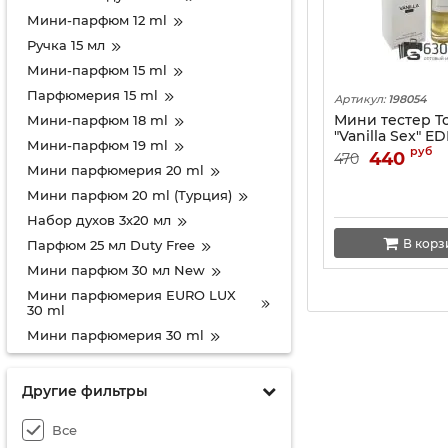
Мини-парфюм 12 ml
Ручка 15 мл
Мини-парфюм 15 ml
Парфюмерия 15 ml
Артикул:
198054
Мини тестер T
Мини-парфюм 18 ml
"Vanilla Sex" E
Мини-парфюм 19 ml
руб
440
470
Мини парфюмерия 20 ml
Мини парфюм 20 ml (Турция)
Набор духов 3х20 мл
В корз
Парфюм 25 мл Duty Free
Мини парфюм 30 мл New
Мини парфюмерия EURO LUX
30 ml
Мини парфюмерия 30 ml
Мини парфюм 33 ml
Мини парфюм Дубай 34 мл
Другие фильтры
Мини 35 ml (треугольник)
Все
Мини тестер 35 ml-Турция