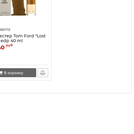
180713
естер Tom Ford "Lost
 edp 40 ml
руб
40
В корзину