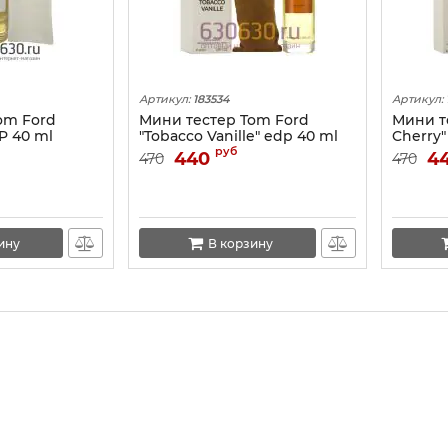
Артикул:
183534
Артикул:
om Ford
Мини тестер Tom Ford
Мини т
DP 40 ml
"Tobacco Vanille" edp 40 ml
Cherry"
руб
440
4
470
470
ину
В корзину