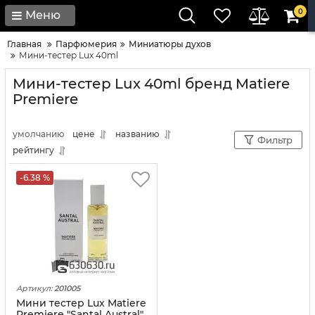
0
Меню
Главная
Парфюмерия
Миниатюры духов
Мини-тестер Lux 40ml
Мини-тестер Lux 40ml бренд Matiere
Premiere
умолчанию
цене
названию
Фильтр
рейтингу
-6.38 %
Артикул:
201005
Мини тестер Lux Matiere
Premiere "Santal Austral"