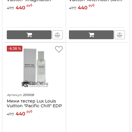
EDP 40 ml
EDP 40 ml
руб
руб
440
440
470
470
-6.38 %
Артикул:
201008
Мини тестер Lux Louis
Vuitton "Pacific Chill" EDP
40 ml
руб
440
470