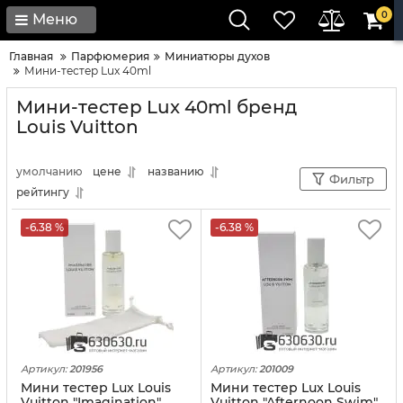
0
Меню
Главная
Парфюмерия
Миниатюры духов
Мини-тестер Lux 40ml
Мини-тестер Lux 40ml бренд
Louis Vuitton
умолчанию
цене
названию
Фильтр
рейтингу
-6.38 %
-6.38 %
Артикул:
201956
Артикул:
201009
Мини тестер Lux Louis
Мини тестер Lux Louis
Vuitton "Imagination"
Vuitton "Afternoon Swim"