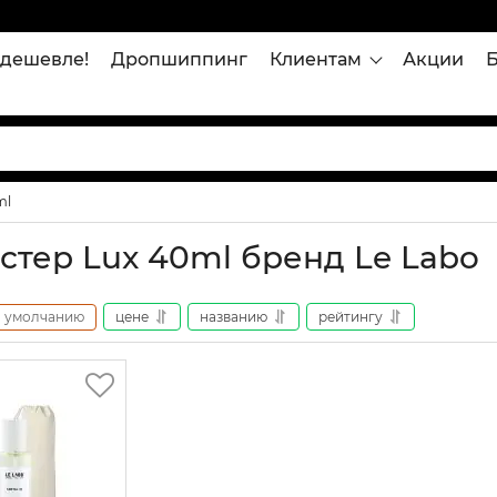
дешевле!
Дропшиппинг
Клиентам
Акции
ml
стер Lux 40ml бренд Le Labo
умолчанию
цене
названию
рейтингу