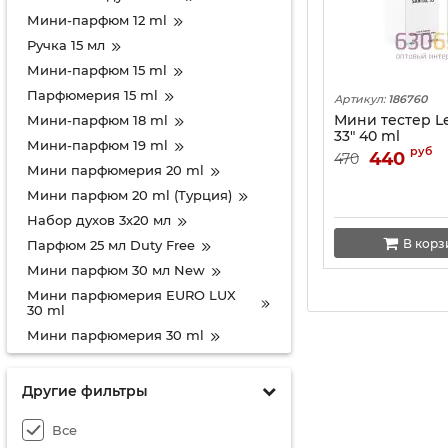
Мини-парфюм 12 ml
Ручка 15 мл
Мини-парфюм 15 ml
Парфюмерия 15 ml
Артикул:
186760
Мини тестер Le
Мини-парфюм 18 ml
33" 40 ml
Мини-парфюм 19 ml
руб
440
470
Мини парфюмерия 20 ml
Мини парфюм 20 ml (Турция)
Набор духов 3х20 мл
В корз
Парфюм 25 мл Duty Free
Мини парфюм 30 мл New
Мини парфюмерия EURO LUX
30 ml
Мини парфюмерия 30 ml
Мини парфюм 33 ml
Мини парфюм Дубай 34 мл
Другие фильтры
Мини 35 ml (треугольник)
Все
Мини тестер 35 ml-Турция