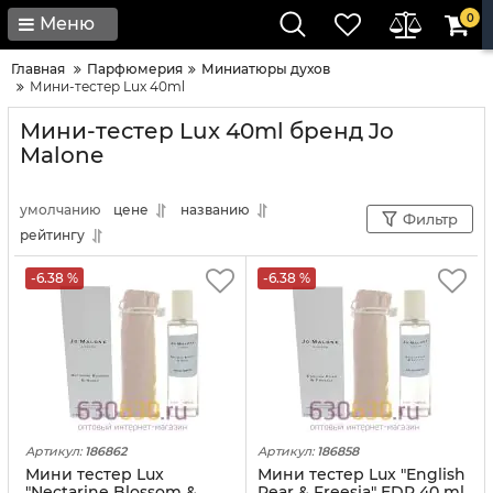
0
Меню
Главная
Парфюмерия
Миниатюры духов
Мини-тестер Lux 40ml
Мини-тестер Lux 40ml бренд Jo
Malone
умолчанию
цене
названию
Фильтр
рейтингу
-6.38 %
-6.38 %
Артикул:
186862
Артикул:
186858
Мини тестер Lux
Мини тестер Lux "English
"Nectarine Blossom &
Pear & Freesia" EDP 40 ml