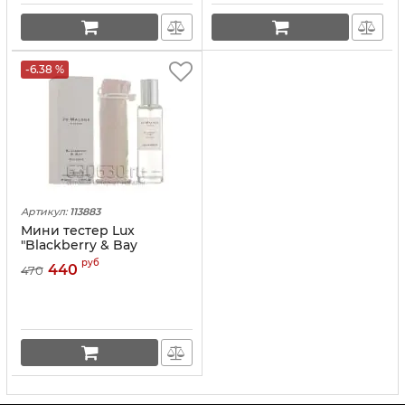
-6.38 %
Артикул:
113883
Мини тестер Lux
"Blackberry & Bay
Cologne edp" 40 ml
руб
440
470