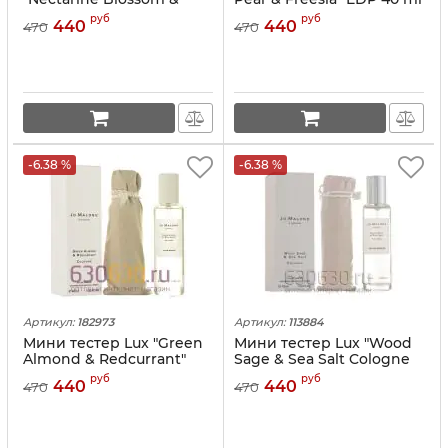
Honey" EDP 40 ml
руб
руб
440
440
470
470
-6.38 %
-6.38 %
Артикул:
182973
Артикул:
113884
Мини тестер Lux "Green
Мини тестер Lux "Wood
Almond & Redcurrant"
Sage & Sea Salt Cologne
edp 40 ml
edp" 40 ml
руб
руб
440
440
470
470