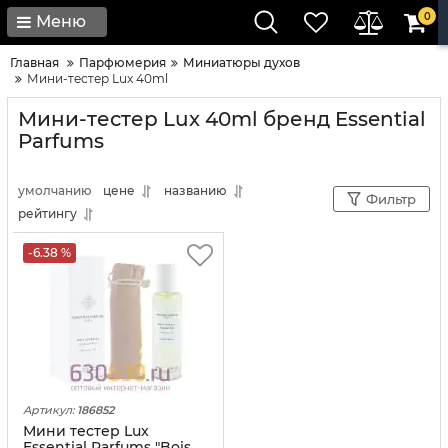
0
Меню
Главная
Парфюмерия
Миниатюры духов
Мини-тестер Lux 40ml
Мини-тестер Lux 40ml бренд Essential
Parfums
умолчанию
цене
названию
Фильтр
рейтингу
-6.38 %
Артикул:
186852
Мини тестер Lux
Essential Parfums "Bois