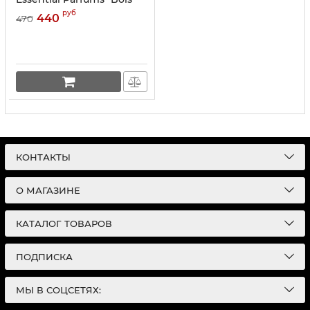
Imperial" EDP 40 ml
руб
440
470
КОНТАКТЫ
О МАГАЗИНЕ
КАТАЛОГ ТОВАРОВ
ПОДПИСКА
МЫ В СОЦСЕТЯХ: