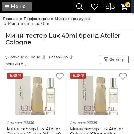
0
Меню
Главная
Парфюмерия
Миниатюры духов
Мини-тестер Lux 40ml
Мини-тестер Lux 40ml бренд Atelier
Cologne
умолчанию
цене
названию
Фильтр
рейтингу
-6.38 %
-6.38 %
Артикул:
183536
Артикул:
183535
Мини тестер Lux Atelier
Мини тестер Lux Atelier
Cologne "Cedre Atlas" 40
Cologne "Clementine