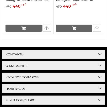
ml
California" 40 ml
руб
руб
440
440
470
470
КОНТАКТЫ
О МАГАЗИНЕ
КАТАЛОГ ТОВАРОВ
ПОДПИСКА
МЫ В СОЦСЕТЯХ: