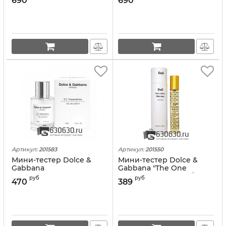
690
690
"3L`IMPERATRICE" 130 ml
NEW
Артикул:
201583
Артикул:
201550
Мини-тестер Dolce &
Мини-тестер Dolce &
Gabbana
Gabbana "The One
"3L`IMPERATRICE" 35 ml
Woman" 35 ml (в тубе)
руб
руб
470
389