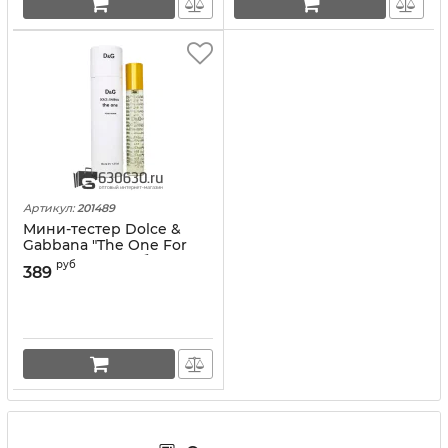
Артикул:
201489
Мини-тестер Dolce &
Gabbana "The One For
Men" 35 ml (в тубе)
руб
389