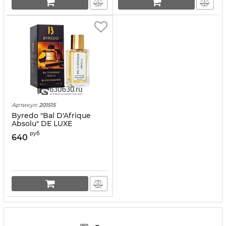
Артикул:
201515
Byredо "Bal D'Afrique
Absolu" DE LUXE
COLLECTION 55 ml
руб
640