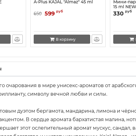
E
A-Plus KAJAL "Almaz" 45 ml
Мини-пар
15 ml NE
руб
руб
599
330
650
В корзину
ы
очарования в мире унисекс-ароматов от арабского б
иллианту, символу вечной любви и силы.
овым дуэтом бергамота, мандарина, лимона и чёрн
акцентом. В сердце аромата бархатистая малина, н
ршает этот ослепительный аромат мускус, сандал, в