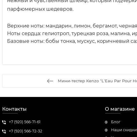
нежный и чувственный шлейф, который подчёркива
парфюмерных шедевров.
Верхние ноты: мандарин, лимон, бергамот, черна
Ноты сердца: гелиотроп, турецкая роза, малина, и
Базовые ноты: бобы тонка, мускус, коричневый сах
Мини-тестер Kenzo "L'Eau Par Pour 
Контакты
О магазине
+7 (920) 566-71-61
Блог
Наши скидки
+7 (920) 566-72-32