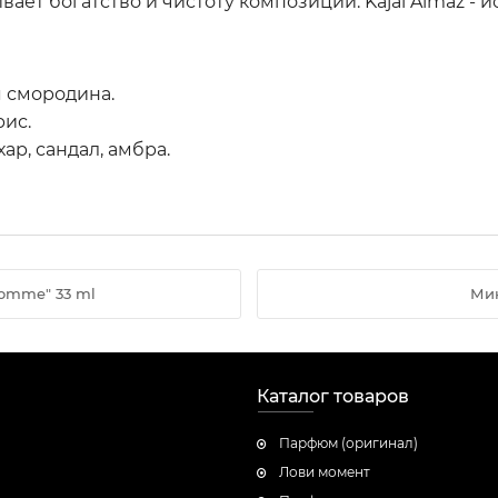
ет богатство и чистоту композиции. Kajal Almaz -
я смородина.
рис.
ар, сандал, амбра.
Homme" 33 ml
Мин
Каталог товаров
Парфюм (оригинал)
Лови момент