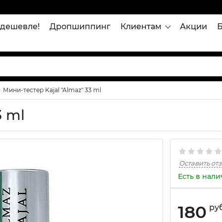
дешевле!
Дропшиппинг
Клиентам
Акции
Мини-тестер Kajal "Almaz" 33 ml
3 ml
Оставить от
Есть в нал
180
ру