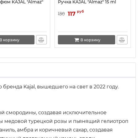
фюм KAJAL "Almaz"
Ручка KAJAL "Almaz" 15 ml
W
руб
117
130
В корзину
В корзину
ренда Kajal, вышедшего на свет в 2022 году.
ой смородины, создавая исключительное
оты медовой турецкой розы и пьянящий гелиотроп
аниль, амбра и коричневый сахар, создавая