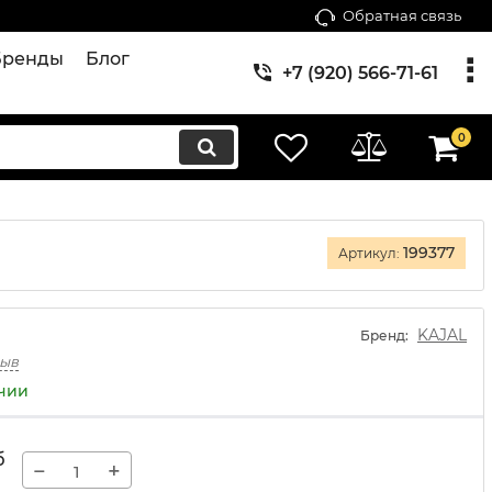
Обратная связь
Бренды
Блог
+7 (920) 566-71-61
0
199377
Артикул:
KAJAL
Бренд:
зыв
ичии
б
−
+