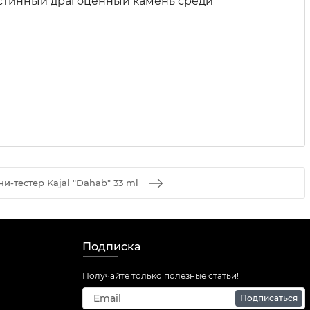
 истинный драгоценный камень среди
и-тестер Kajal "Dahab" 33 ml
Подписка
Получайте только полезные статьи!
Подписаться