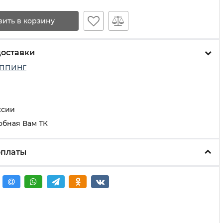
вить в корзину
доставки
ППИНГ
ссии
обная Вам ТК
оплаты