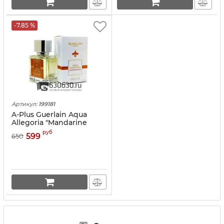
-7.85 %
Артикул:
199181
A-Plus Guerlain Aqua
Allegoria "Mandarine
Basilic" 45 ml
руб
599
650