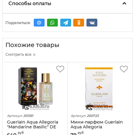
Способы оплаты
Поделиться:
Похожие товары
Смотреть все
Артикул:
201351
Артикул:
200723
Guerlain Aqua Allegoria
Мини-парфюм Guerlain
"Mandarine Basilic" DE
Aqua Allegoria
LUXE COLLECTION 55 ml
"Mandarine Basilic" 2 ml
руб
руб