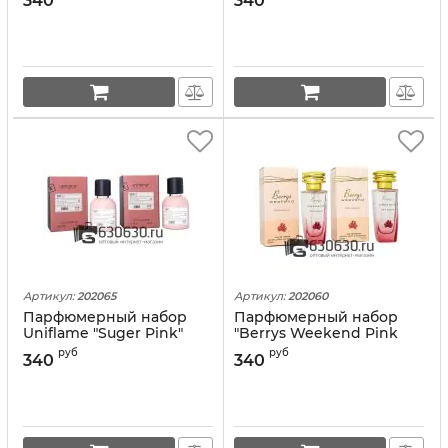
340
340
Артикул:
202065
Артикул:
202060
Парфюмерный набор
Парфюмерный набор
Uniflame "Suger Pink"
"Berrys Weekend Pink
2x50 ml
Edition" 2x50 ml
руб
руб
340
340