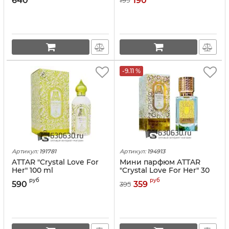
640
190
199
-9.11 %
Артикул:
191781
Артикул:
194913
ATTAR "Crystal Love For
Мини парфюм ATTAR
Her" 100 ml
"Crystal Love For Her" 30
ml NEW
руб
руб
590
359
395