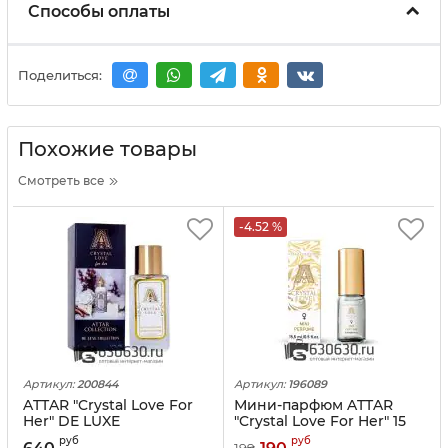
Способы оплаты
Поделиться:
Похожие товары
Смотреть все
-4.52 %
Артикул:
200844
Артикул:
196089
ATTAR "Crystal Love For
Мини-парфюм ATTAR
Her" DE LUXE
"Crystal Love For Her" 15
COLLECTION 55 ml
ml
руб
руб