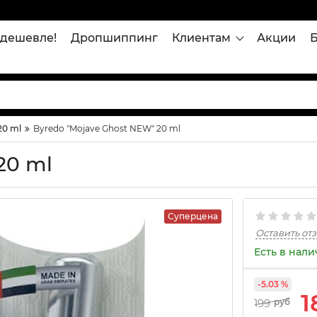
дешевле!
Дропшиппинг
Клиентам
Акции
0 ml
Byredо "Mojave Ghost NEW" 20 ml
20 ml
Суперцена
Оставить от
Есть в нал
-5.03 %
1
199
руб