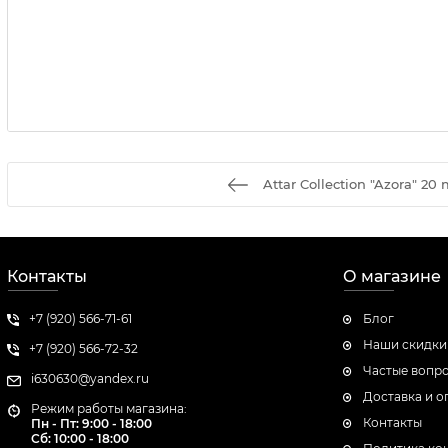
Attar Collection "Azora" 20 
Контакты
О магазине
+7 (920) 566-71-61
Блог
Наши скидки
+7 (920) 566-72-32
Частые вопр
i630630@yandex.ru
Доставка и о
Режим работы магазина:
Контакты
Пн - Пт: 9:00 - 18:00
Сб:
10:00 - 18:00