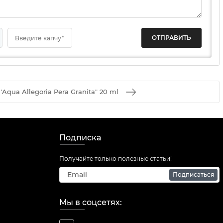
Введите капчу*
''Aqua Allegoria Pera Granita" 20 ml
Подписка
Получайте только полезные статьи!
Подписаться
Мы в соцсетях: