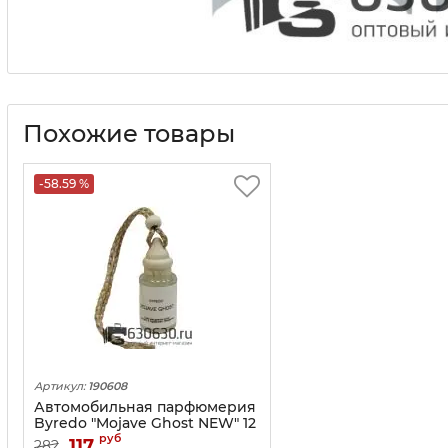
Похожие товары
-58.59 %
Артикул:
190608
Автомобильная парфюмерия
Byredо "Mojave Ghost NEW" 12
ml
руб
117
282