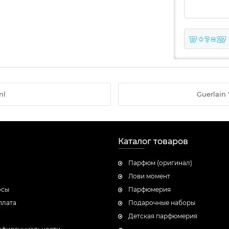
17 + ? = 27
ml
Guerlain 
Каталог товаров
Парфюм (оригинал)
Лови момент
осы
Парфюмерия
плата
Подарочные наборы
Детская парфюмерия