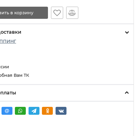
вить в корзину
доставки
ППИНГ
ссии
обная Вам ТК
оплаты