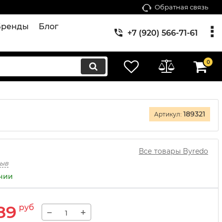
Обратная связь
Бренды
Блог
+7 (920) 566-71-61
0
189321
Артикул:
Все товары Byredo
зыв
ичии
89
руб
−
+