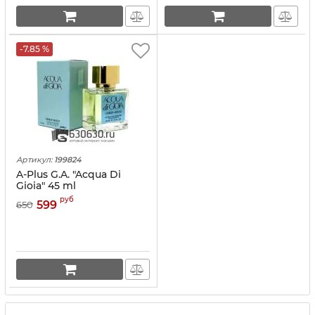
-7.85 %
Артикул:
199824
A-Plus G.A. "Acqua Di
Gioia" 45 ml
руб
599
650