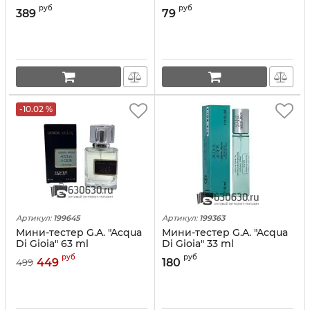
руб
руб
389
79
-10.02 %
Артикул:
199645
Артикул:
199363
Мини-тестер G.A. "Acqua
Мини-тестер G.A. "Acqua
Di Gioia" 63 ml
Di Gioia" 33 ml
руб
руб
449
180
499