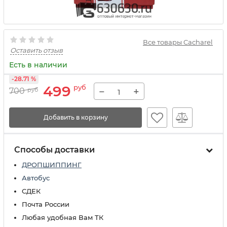
Все товары Cacharel
Оставить отзыв
Есть в наличии
-28.71 %
499
руб
−
+
700
руб
Добавить в корзину
Способы доставки
ДРОПШИППИНГ
Автобус
СДЕК
Почта России
Любая удобная Вам ТК