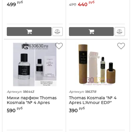
L'Amour Eau De Parfum"
L'Amour" EDP 40 ml
руб
руб
499
440
470
62 ml DUBAI Duty Free
Артикул:
186443
Артикул:
186378
Мини парфюм Thomas
Thomas Kosmala "№ 4
Kosmala "№ 4 Apres
Apres L'Amour EDP"
L'Amour Eau De Parfum"
Parfume Oil Pure Parfum
руб
руб
590
390
EDP 50 ml
10 ml