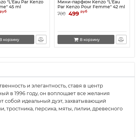
zo "L'Eau Par Kenzo
Мини-парфюм Kenzo "L'Eau
me" 45 ml
Par Kenzo Pour Femme" 42 ml
NEW
руб
руб
499
700
В корзину
В корзину
венность и элегантность, ставя в центр
ый в 1996 году, он воплощает все желания
ют собой идеальный дуэт, захватывающий
, тростника, персика, мяты, лилии, древесного