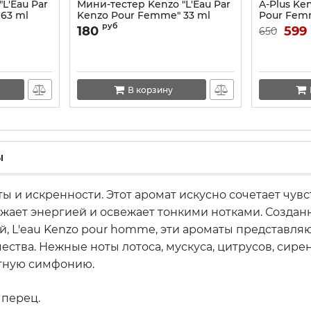
L'Eau Par
Мини-тестер Kenzo "L'Eau Par
A-Plus Ken
63 ml
Kenzo Pour Femme" 33 ml
Pour Fem
руб
180
599
650
В корзину
ы
ы и искренности. Этот аромат искусно сочетает чувст
ает энергией и освежает тонкими нотками. Созданн
, L'eau Kenzo pour homme, эти ароматы представля
тва. Нежные ноты лотоса, мускуса, цитрусов, сирени
атную симфонию.
 перец.