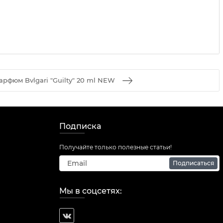
рфюм Bvlgari "Guilty" 20 ml NEW
Подписка
Получайте только полезные статьи!
Подписаться
Мы в соцсетях: