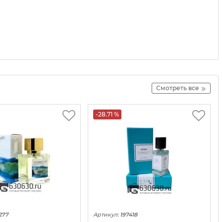
Смотреть все
-28.71 %
277
Артикул:
197418