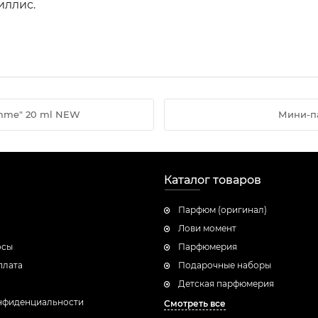
иллис.
omme" 20 ml NEW
Мини-па
Каталог товаров
Парфюм (оригинал)
Лови момент
осы
Парфюмерия
плата
Подарочные наборы
Детская парфюмерия
нфиденциальности
Смотреть все