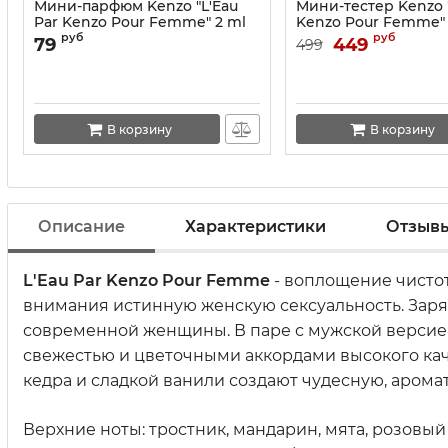
Мини-парфюм Kenzo "L'Eau
Мини-тестер Kenzo "
Par Kenzo Pour Femme" 2 ml
Kenzo Pour Femme" 
руб
руб
79
449
499
В корзину
В корзину
Описание
Характеристики
Отзыв
L'Eau Par Kenzo Pour Femme
- воплощение чистот
внимания истинную женскую сексуальность. Заряж
современной женщины. В паре с мужской версией
свежестью и цветочными аккордами высокого качес
кедра и сладкой ванили создают чудесную, аром
Верхние ноты: тростник, мандарин, мята, розовый