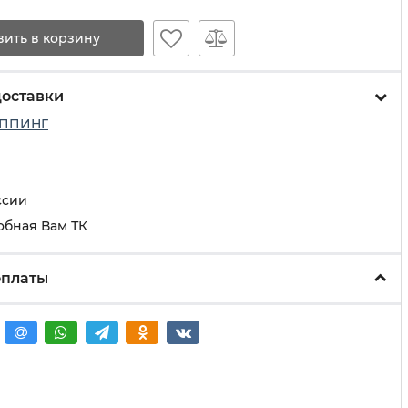
вить в корзину
доставки
ППИНГ
ссии
обная Вам ТК
оплаты