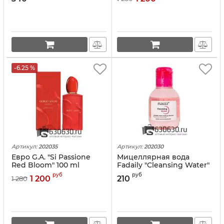
-6.25 %
Артикул:
202035
Артикул:
202030
Евро G.A. "Si Passione
Мицеллярная вода
Red Bloom" 100 ml
Fadaily "Cleansing Water"
100 ml (розовая)
руб
руб
1 200
210
1 280