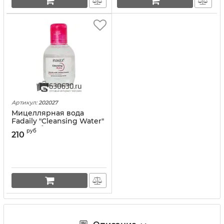
Артикул:
202027
Мицеллярная вода
Fadaily "Cleansing Water"
100 ml (белая)
руб
210