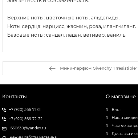
элегантность и современность.
Верхние ноты: цветочные ноты, альдегиды.
Ноты сердца: нарцисс, жасмин, роза, иланг-иланг.
Базовые ноты: сандал, ладан, ветивер, ваниль.
Мини-парфюм Givenchy "Irresistible
Контакты
О магазине
+7 (920) 566-71-61
Блог
Наши скидки
+7 (920) 566-72-32
Частые вопр
i630630@yandex.ru
Доставка и о
Режим работы магазина: