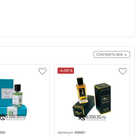
Смотреть все
-4.09 %
350
Артикул:
198561