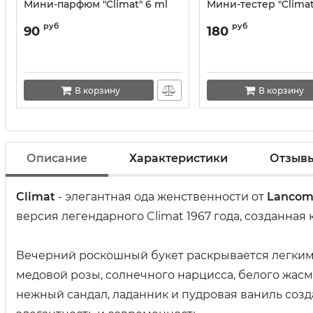
Мини-парфюм "Climat" 6 ml
Мини-тестер "Climat
руб
руб
90
180
В корзину
В корзину
Описание
Характеристики
Отзыв
Climat
- элегантная ода женственности от
Lancom
версия легендарного Climat 1967 года, созданна
Вечерний роскошный букет раскрывается легки
медовой розы, солнечного нарцисса, белого жасм
нежный сандал, ладанник и пудровая ваниль соз