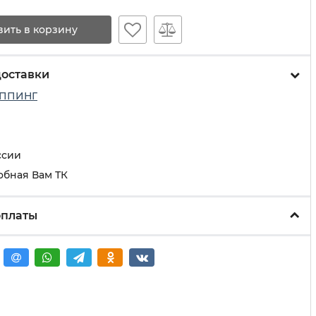
вить в корзину
доставки
ППИНГ
ссии
обная Вам ТК
оплаты