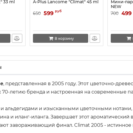
" 33 ml
A-Plus Lancome "Climat" 45 ml
Мини-парф
NEW
руб
599
499
650
700
В корзину
ы
e
, представленная в 2005 году. Этот цветочно-др
я к 70-летию бренда и настроенная на современные
ми альдегидами и изысканными цветочными нотами,
ина и иланг-иланга. Завершает этот ароматический 
дают завораживающий финал. Climat 2005 - истинно