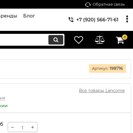
Обратная связь
Бренды
Блог
+7 (920) 566-71-61
0
198716
Артикул:
Все товары Lancome
зыв
ичии
уб
−
+