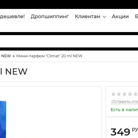
дешевле!
Дропшиппинг
Клиентам
Акции
l NEW
Мини-парфюм "Climat" 20 ml NEW
ml NEW
Оставить от
Есть в нал
349
р