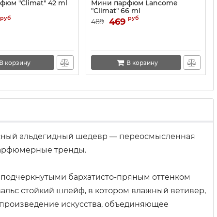
юм "Climat" 42 ml
Мини парфюм Lancome
"Climat" 66 ml
руб
руб
469
489
В корзину
В корзину
евесный альдегидный шедевр — переосмысленная
 парфюмерные тренды.
 подчеркнутыми бархатисто-пряным оттенком
вальс стойкий шлейф, в котором влажный ветивер,
е произведение искусства, объединяющее