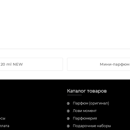
" 20 ml NEW
Мини-парфюм Vi
Каталог товаров
Парфюм (оригинал)
Лови момент
осы
Парфюмерия
плата
Подарочные наборы