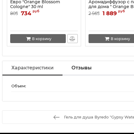
Евро "Orange Blossom
Аромадиффузор с п
Cologne" 30 ml
для дома " Orange 
Scent Surround" 165
руб
руб
734
1 889
805
2 565
В корзину
В корзину
Характеристики
Отзывы
Объем:
Гель для душа Byredo "Gypsy Wate