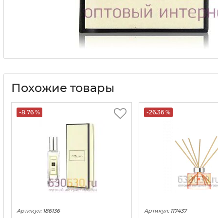
Похожие товары
-8.76 %
-26.36 %
Артикул:
186136
Артикул:
117437