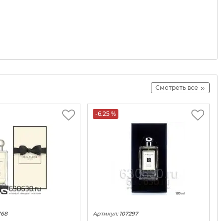
Смотреть все
-6.25 %
768
Артикул:
107297