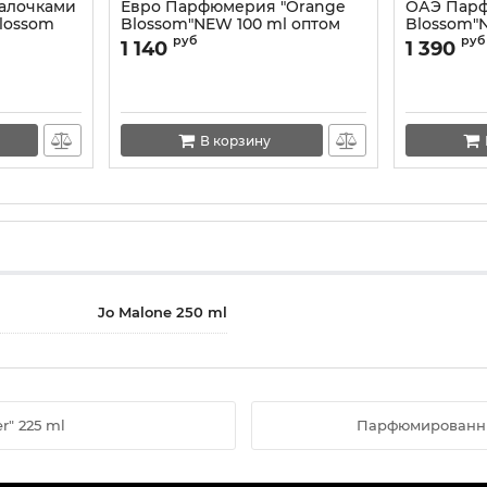
алочками
Евро Парфюмерия "Orange
ОАЭ Пар
Blossom
Blossom"NEW 100 ml оптом
Blossom"
 ml
руб
руб
1 140
1 390
В корзину
Jo Malone 250 ml
r" 225 ml
Парфюмированный