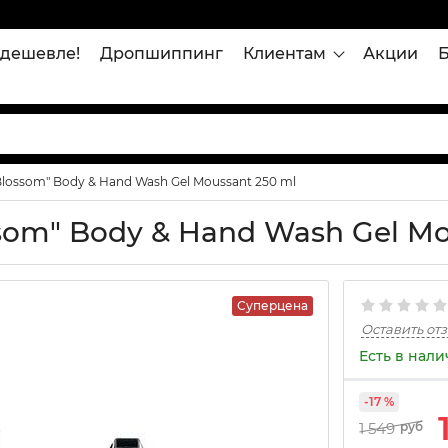
дешевле!
Дропшиппинг
Клиентам
Акции
lossom" Body & Hand Wash Gel Moussant 250 ml
som" Body & Hand Wash Gel Mo
Суперцена
Оставить от
Есть в нал
-17 %
1 549
руб