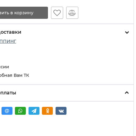
вить в корзину
доставки
ППИНГ
ссии
обная Вам ТК
оплаты