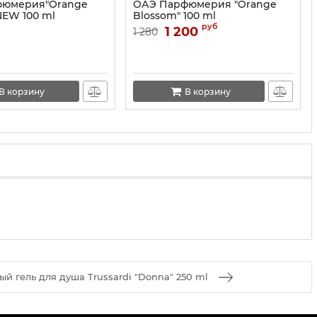
фюмерия"Orange
ОАЭ Парфюмерия "Orange
NEW 100 ml
Blossom" 100 ml
руб
1 200
1 280
В корзину
В корзину
 гель для душа Trussardi "Donna" 250 ml