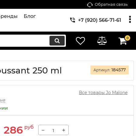
Обратная связь
Бренды
Блог
+7 (920) 566-71-61
0
ussant 250 ml
184577
Артикул:
Все товары Jo Malone
зыв
ичии
1 286
руб
−
+