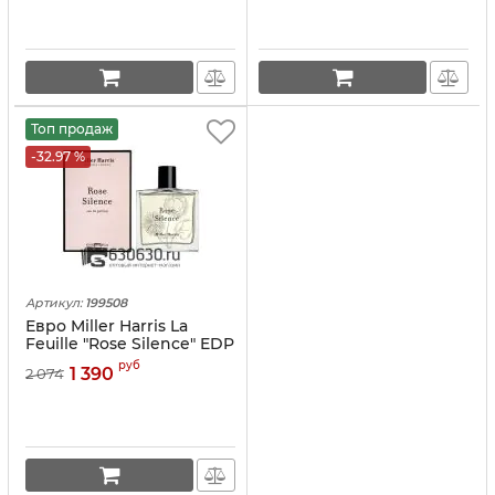
Топ продаж
-32.97 %
Артикул:
199508
Евро Miller Harris La
Feuille "Rose Silence" EDP
100 ml
руб
1 390
2 074