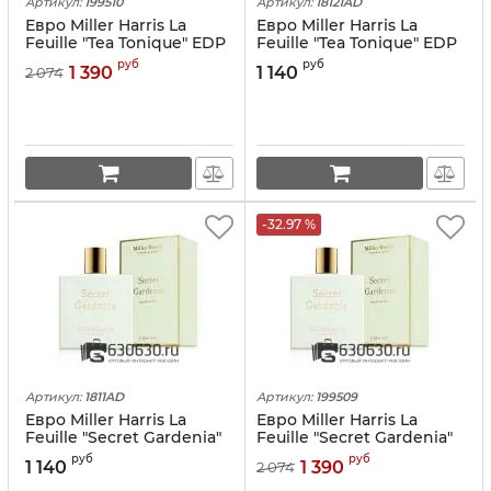
Артикул:
199510
Артикул:
18121AD
Евро Miller Harris La
Евро Miller Harris La
Feuille "Tea Tonique" EDP
Feuille "Tea Tonique" EDP
100 ml
100 ml оптом
руб
руб
1 390
1 140
2 074
-32.97 %
Артикул:
1811AD
Артикул:
199509
Евро Miller Harris La
Евро Miller Harris La
Feuille "Secret Gardenia"
Feuille "Secret Gardenia"
EDP 100 ml оптом
EDP 100 ml
руб
руб
1 140
1 390
2 074