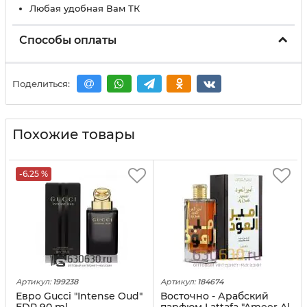
Любая удобная Вам ТК
Способы оплаты
Поделиться:
Похожие товары
-6.25 %
Артикул:
199238
Артикул:
184674
Евро Gucci "Intense Oud"
Восточно - Арабский
EDP 90 ml
парфюм Lattafa "Ameer Al