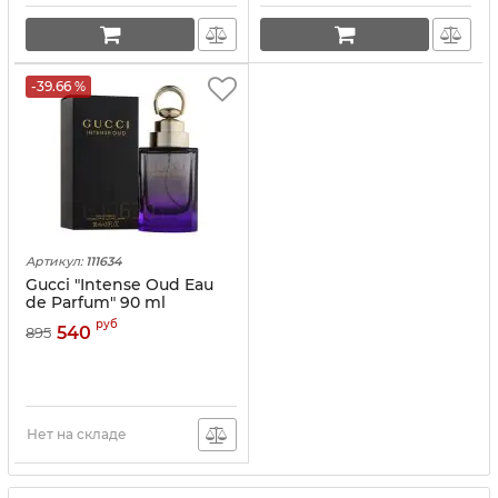
-39.66 %
Артикул:
111634
Gucci "Intense Oud Eau
de Parfum" 90 ml
руб
540
895
Нет на складе