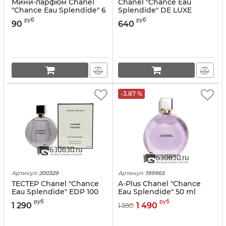
Мини-парфюм Chanel
Chanel "Chance Eau
"Chance Eau Splendide" 6
Splendide" DE LUXE
ml
COLLECTION 55 ml
руб
руб
90
640
-3.87 %
Артикул:
200329
Артикул:
199965
ТЕСТЕР Chanel "Chance
A-Plus Chanel "Chance
Eau Splendide" EDP 100
Eau Splendide" 50 ml
ml (Евро)
руб
руб
1 290
1 490
1 550