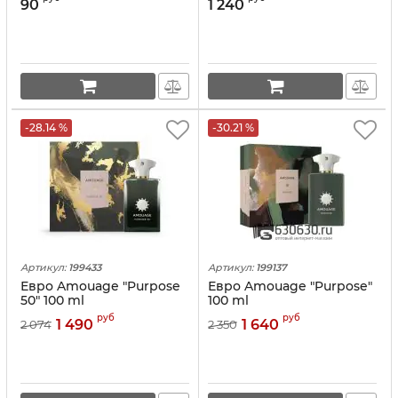
90
1 240
-28.14 %
-30.21 %
Артикул:
199433
Артикул:
199137
Евро Amouage "Purpose
Евро Amouage "Purpose"
50" 100 ml
100 ml
руб
руб
1 490
1 640
2 074
2 350