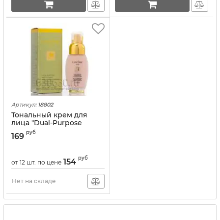
Артикул:
18802
Тональный крем для
лица "Dual-Purpose
Moisturiser Cream" 75 ml
руб
169
руб
154
от 12 шт. по цене
Нет на складе