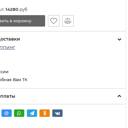
шт.
14280
руб
вить в корзину
доставки
ППИНГ
ссии
обная Вам ТК
оплаты