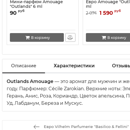
Мини-парфюм Amouage
Евро Amouage "Outl
"Outlands" 6 ml
ml
руб
руб
90
1 590
2 074
В корзину
В корзину
Описание
Характеристики
Отзыв
Outlands
Amouage
— это аромат для мужчин и же
году. Парфюмер: Cécile Zarokian. Верхние ноты: 
Герань, Анис, Роза, Кориандр, Цветок апельсина,
Уд, Лабданум, Береза и Мускус.
Евро Vilhelm Parfumerie "Basilico & Fellini