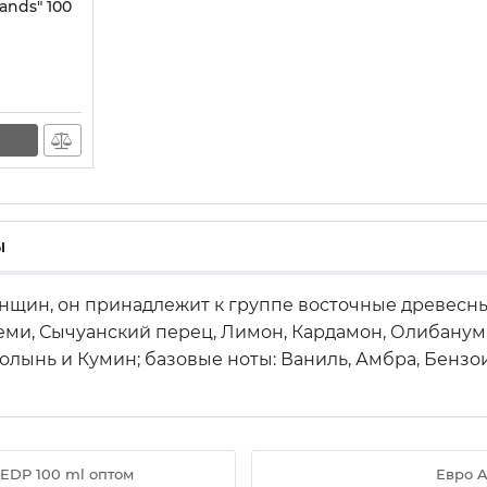
ands" 100
ы
нщин, он принадлежит к группе восточные древесны
Элеми, Сычуанский перец, Лимон, Кардамон, Олибанум
 Полынь и Кумин; базовые ноты: Ваниль, Амбра, Бензо
" EDP 100 ml оптом
Евро A