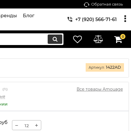
Обратная связь
Бренды
Блог
+7 (920) 566-71-61
0
1422AD
Артикул:
Все товары Amouage
(
1
)
зыв
ичии
руб
−
+