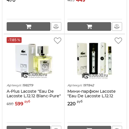
470
449
499
-7.85 %
Артикул:
198279
Артикул:
197842
A-Plus Lacoste "Eau De
Мини-парфюм Lacoste
Lacoste L.12.12 Blanc-Pure"
"Eau De Lacoste L.12.12
45 ml
Blanc-Pure" 10 ml
руб
руб
599
220
650
PHEROMON