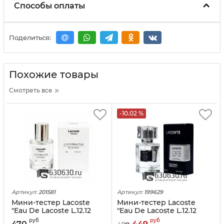
Способы оплаты
Поделиться:
Похожие товары
Смотреть все
-10.02 %
Артикул:
201581
Артикул:
199629
Мини-тестер Lacoste
Мини-тестер Lacoste
"Eau De Lacoste L.12.12
"Eau De Lacoste L.12.12
Blanc-Pure" 35 ml
Blanc-Pure" 63 ml
руб
руб