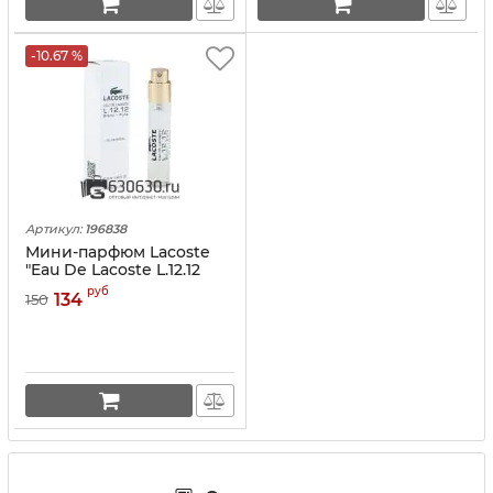
-10.67 %
Артикул:
196838
Мини-парфюм Lacoste
"Eau De Lacoste L.12.12
Blanc-Pure" 12 ml
руб
134
150