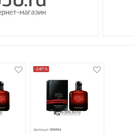
-3.87 %
Артикул:
199994