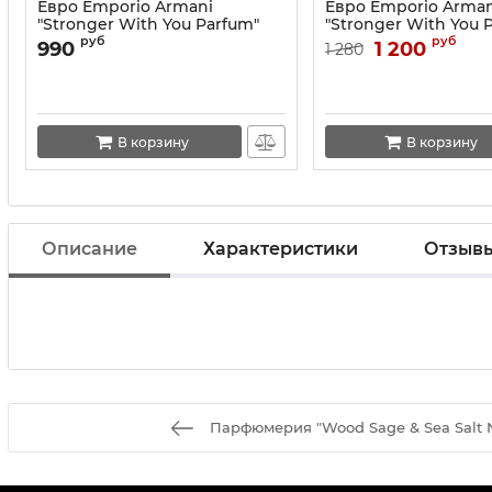
Евро Emporio Armani
Евро Emporio Arman
"Stronger With You Parfum"
"Stronger With You 
100 ml оптом
100 ml
руб
руб
990
1 200
1 280
В корзину
В корзину
Описание
Характеристики
Отзыв
Парфюмерия "Wood Sage & Sea Salt 