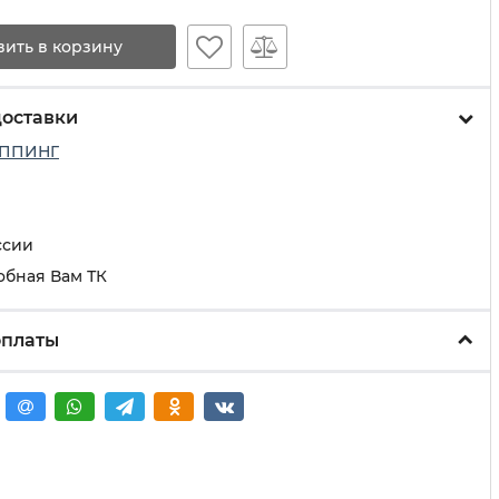
вить в корзину
доставки
ППИНГ
ссии
обная Вам ТК
оплаты