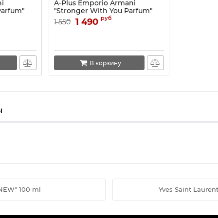
i
A-Plus Emporio Armani
Parfum"
"Stronger With You Parfum"
100 ml
руб
1 490
1 550
В корзину
ы
NEW" 100 ml
Yves Saint Lauren