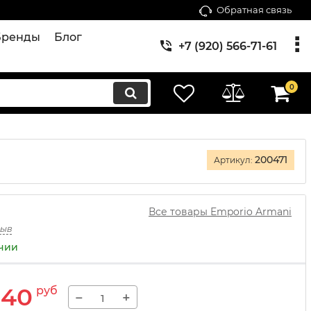
Обратная связь
Бренды
Блог
+7 (920) 566-71-61
0
200471
Артикул:
Все товары Emporio Armani
зыв
ичии
540
руб
−
+