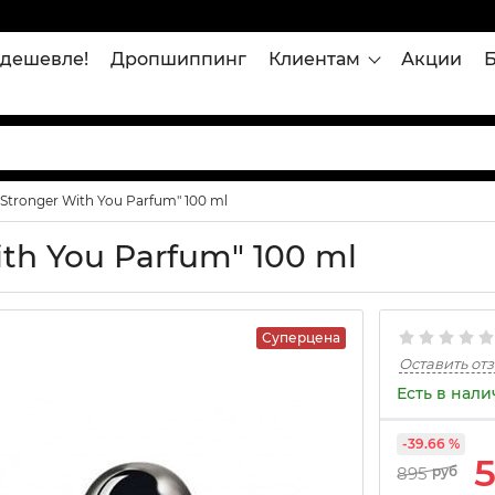
дешевле!
Дропшиппинг
Клиентам
Акции
Stronger With You Parfum" 100 ml
th You Parfum" 100 ml
Суперцена
Оставить от
Есть в нал
-39.66 %
895
руб