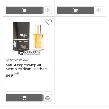
Артикул:
188278
Мини парфюмерия
Memo "African Leather"
EURO LUX 30 ml
руб
349