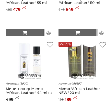
"African Leather" 55 ml
"African Leather" 110 ml
NEW
руб
руб
479
549
495
649
-5.03 %
Артикул:
189201
Артикул:
188597
Мини-тестер Memo
Memo "African Leather
"African Leather" 44 ml (в
NEW" 20 ml
тубе)
руб
руб
499
189
199